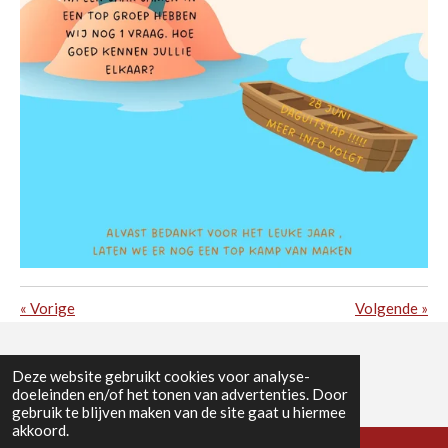
«
Vorige
Volgende
»
© 2023 - 2026 Chiro Tempo Ekeren
Deze website gebruikt cookies voor analyse-
doeleinden en/of het tonen van advertenties. Door
gebruik te blijven maken van de site gaat u hiermee
akkoord.