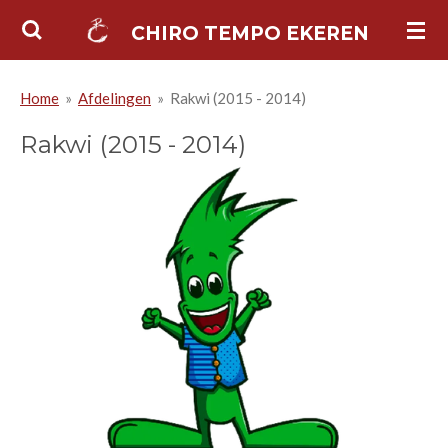
Ga
CHIRO TEMPO EKEREN
direct
naar
Home
»
Afdelingen
»
Rakwi (2015 - 2014)
de
hoofdinhoud
Rakwi (2015 - 2014)